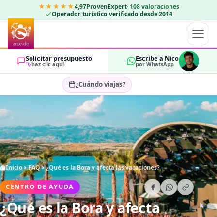
★★★★★
4,97
ProvenExpert
·
108
valoraciones
Operador turístico verificado desde 2014
Solicitar presupuesto
Escribe a Nico
haz clic aquí
por WhatsApp
¿Cuándo viajas?
Seleccionar fechas…
HUÉSPEDES
OK
2
Inicio
FAQ
¿Qué es la Bora y afecta las vacaciones?
CENTRO DE AYUDA
¿Qué es la Bora y afecta