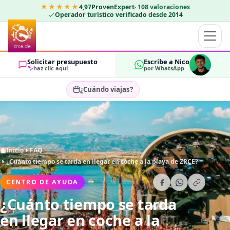
★★★★★
4,97
ProvenExpert
·
108
valoraciones
Operador turístico verificado desde 2014
Solicitar presupuesto
Escribe a Nico
haz clic aquí
por WhatsApp
¿Cuándo viajas?
Seleccionar fechas…
HUÉSPEDES
OK
2
Inicio
FAQ
¿Cuánto tiempo se tarda en llegar en coche a la playa de ZRCE?
CENTRO DE AYUDA
¿Cuánto tiempo se tarda
en llegar en coche a la