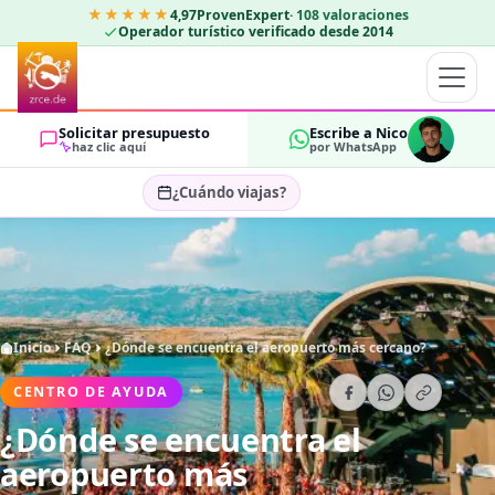
★★★★★
4,97
ProvenExpert
·
108
valoraciones
Operador turístico verificado desde 2014
Solicitar presupuesto
Escribe a Nico
haz clic aquí
por WhatsApp
¿Cuándo viajas?
Seleccionar fechas…
HUÉSPEDES
OK
2
Inicio
FAQ
¿Dónde se encuentra el aeropuerto más cercano?
CENTRO DE AYUDA
¿Dónde se encuentra el
aeropuerto más