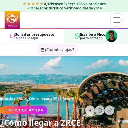
★★★★★
4,97
ProvenExpert
·
108
valoraciones
Operador turístico verificado desde 2014
Solicitar presupuesto
Escribe a Nico
haz clic aquí
por WhatsApp
¿Cuándo viajas?
Seleccionar fechas…
HUÉSPEDES
OK
2
Inicio
FAQ
¿Cómo llegar a ZRCE Beach?
CENTRO DE AYUDA
¿Cómo llegar a ZRCE