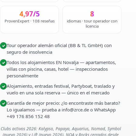
4,97/5
8
ProvenExpert · 108 reseñas
idiomas · tour operador con
licencia
Tour operador alemán oficial (BB & TL GmbH) con
✓
seguro de insolvencia
Todos los alojamientos EN Novalja — apartamentos,
✓
villas con piscina, casas, hotel — inspeccionados
personalmente
Alojamiento, entradas festival, Partyboat, traslado y
✓
vuelo en una sola reserva — único en el mercado
Garantía de mejor precio: ¿lo encontraste más barato?
✓
Lo igualamos — prueba a info@zrce.de o WhatsApp
+49 176 856 152 48
Clubs activos 2026: Kalypso, Papaya, Aquarius, Nomad, Symbol
(nuevo 2026) y Lift (nuevo 2026). NOA y Rocks cerrados desde