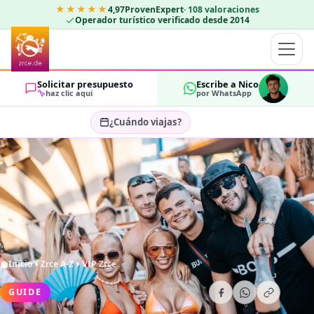
★★★★★
4,97
ProvenExpert
·
108
valoraciones
Operador turístico verificado desde 2014
Solicitar presupuesto
Escribe a Nico
haz clic aquí
por WhatsApp
¿Cuándo viajas?
Seleccionar fechas…
HUÉSPEDES
OK
2
Inicio
Zrce A-Z
VIP Zrce
GUIDE