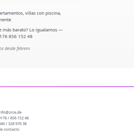
rtamentos, villas con piscina,
lmente
ste más barato? Lo igualamos —
 176 856 152 48
os desde febrero
O
info@zrce.de
0176 / 856 152 48
040 / 328 976 38
de contacto