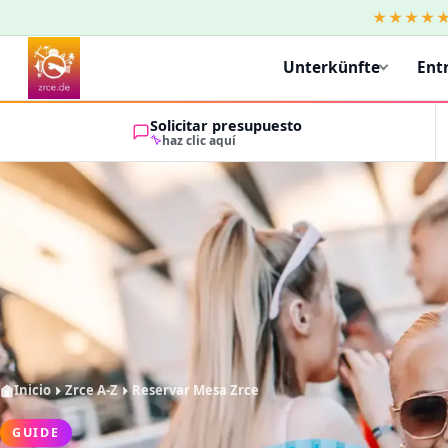
★★★★
Unterkünfte
Ent
Solicitar presupuesto
haz clic aquí
Inicio
Zrce A-Z
Reservar Mesa Zrce
GUIDE