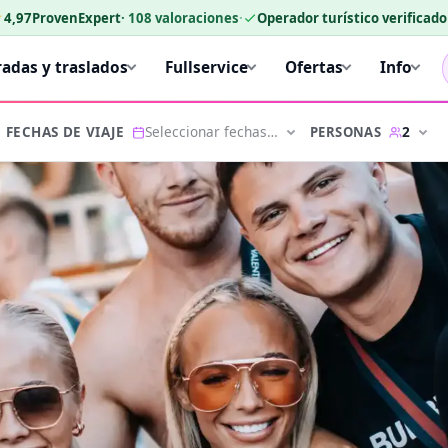
★
4,97
ProvenExpert
·
108
valoraciones
·
Operador turístico verificad
radas y traslados
Fullservice
Ofertas
Info
Seleccionar fechas…
2
PERSONAS
FECHAS DE VIAJE