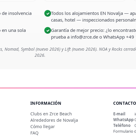
 de insolvencia
Todos los alojamientos EN Novalja — apa
✓
casas, hotel — inspeccionados persona
o en una sola
Garantía de mejor precio: ¿lo encontra
✓
prueba a info@zrce.de o WhatsApp +49
s, Nomad, Symbol (nuevo 2026) y Lift (nuevo 2026). NOA y Rocks cerrad
2026.
INFORMACIÓN
CONTACT
Clubs en Zrce Beach
E-mail
WhatsApp
Alrededores de Novalja
Teléfono
Cómo llegar
Formulario 
FAQ