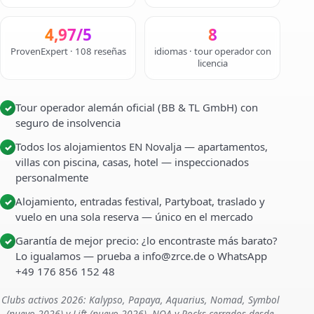
4,97/5
8
ProvenExpert · 108 reseñas
idiomas · tour operador con
licencia
Tour operador alemán oficial (BB & TL GmbH) con
✓
seguro de insolvencia
Todos los alojamientos EN Novalja — apartamentos,
✓
villas con piscina, casas, hotel — inspeccionados
personalmente
Alojamiento, entradas festival, Partyboat, traslado y
✓
vuelo en una sola reserva — único en el mercado
Garantía de mejor precio: ¿lo encontraste más barato?
✓
Lo igualamos — prueba a info@zrce.de o WhatsApp
+49 176 856 152 48
Clubs activos 2026: Kalypso, Papaya, Aquarius, Nomad, Symbol
(nuevo 2026) y Lift (nuevo 2026). NOA y Rocks cerrados desde