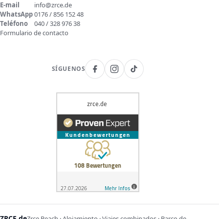
E-mail
info@zrce.de
WhatsApp
0176 / 856 152 48
Teléfono
040 / 328 976 38
Formulario de contacto
SÍGUENOS
ZRCE.de
Zrce Beach · Alojamiento · Viajes combinados · Barco de