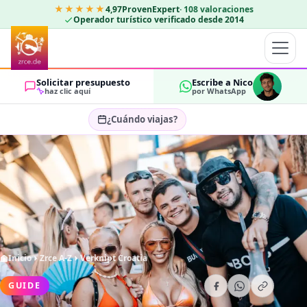
★★★★★
4,97
ProvenExpert
·
108
valoraciones
Operador turístico verificado desde 2014
Solicitar presupuesto
Escribe a Nico
haz clic aquí
por WhatsApp
¿Cuándo viajas?
Seleccionar fechas…
HUÉSPEDES
OK
2
Inicio
Zrce A-Z
Verknipt Croatia
GUIDE