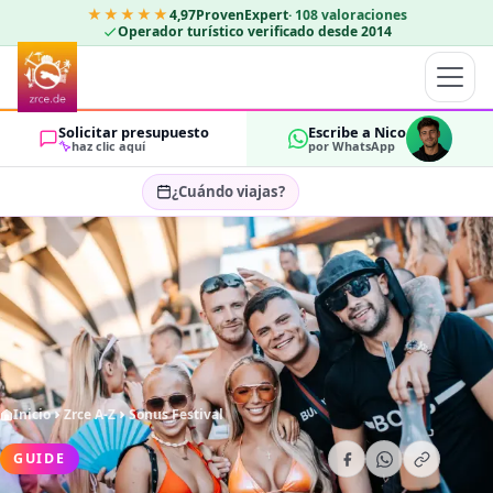
★★★★★
4,97
ProvenExpert
·
108
valoraciones
Operador turístico verificado desde 2014
Solicitar presupuesto
Escribe a Nico
haz clic aquí
por WhatsApp
¿Cuándo viajas?
Seleccionar fechas…
HUÉSPEDES
OK
2
Inicio
Zrce A-Z
Sonus Festival
GUIDE