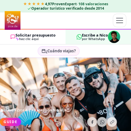
★★★★★
4,97
ProvenExpert
·
108
valoraciones
Operador turístico verificado desde 2014
Solicitar presupuesto
Escribe a Nico
haz clic aquí
por WhatsApp
¿Cuándo viajas?
Seleccionar fechas…
HUÉSPEDES
OK
2
Inicio
Zrce A-Z
Recepción Novalja
GUIDE