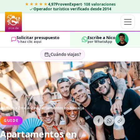
★★★★★
4,97
ProvenExpert
·
108
valoraciones
Operador turístico verificado desde 2014
Solicitar presupuesto
Escribe a Nico
haz clic aquí
por WhatsApp
¿Cuándo viajas?
Seleccionar fechas…
HUÉSPEDES
OK
2
Inicio
Zrce A-Z
Apartamentos en Novalja
GUIDE
Apartamentos en