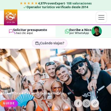
★★★★★
4,97
ProvenExpert
·
108
valoraciones
Operador turístico verificado desde 2014
Solicitar presupuesto
Escribe a Nico
haz clic aquí
por WhatsApp
¿Cuándo viajas?
Seleccionar fechas…
HUÉSPEDES
OK
2
Inicio
Zrce A-Z
Puerto de Stara Novalja
GUIDE