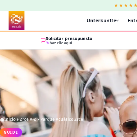
★★★★
Unterkünfte
Ent
Solicitar presupuesto
haz clic aquí
Inicio
Zrce A-Z
Parque Acuático Zrce
GUIDE