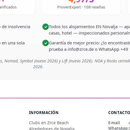
erificados
ProvenExpert · 108 reseñas
 de insolvencia
Todos los alojamientos EN Novalja — apa
✓
casas, hotel — inspeccionados persona
o en una sola
Garantía de mejor precio: ¿lo encontra
✓
prueba a info@zrce.de o WhatsApp +49
s, Nomad, Symbol (nuevo 2026) y Lift (nuevo 2026). NOA y Rocks cerrad
2026.
INFORMACIÓN
CONTACT
Clubs en Zrce Beach
E-mail
WhatsApp
Alrededores de Novalja