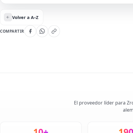
Volver a A–Z
COMPARTIR
El proveedor líder para Zr
alem
10+
19