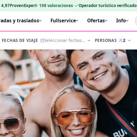
★
4,97
ProvenExpert
·
108
valoraciones
·
Operador turístico verificad
radas y traslados
Fullservice
Ofertas
Info
Seleccionar fechas…
2
PERSONAS
FECHAS DE VIAJE