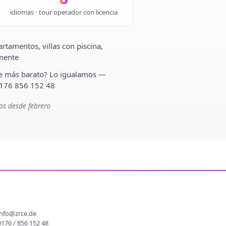
idiomas · tour operador con licencia
rtamentos, villas con piscina,
lmente
ste más barato? Lo igualamos —
 176 856 152 48
os desde febrero
O
info@zrce.de
0176 / 856 152 48