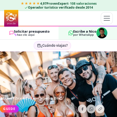
★★★★★
4,97
ProvenExpert
·
108
valoraciones
Operador turístico verificado desde 2014
Solicitar presupuesto
Escribe a Nico
haz clic aquí
por WhatsApp
¿Cuándo viajas?
Seleccionar fechas…
HUÉSPEDES
OK
2
Inicio
Zrce A-Z
Esquí acuático Zrce
GUIDE