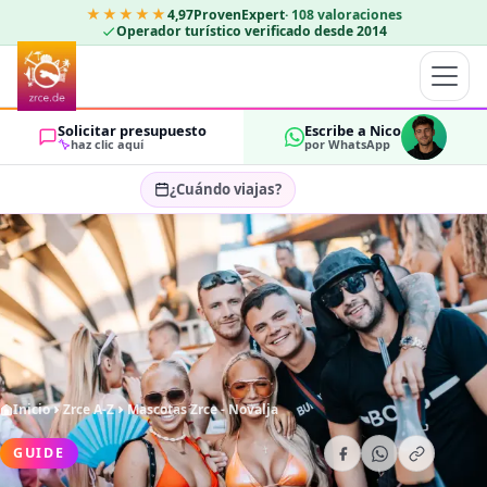
★★★★★
4,97
ProvenExpert
·
108
valoraciones
Operador turístico verificado desde 2014
Solicitar presupuesto
Escribe a Nico
haz clic aquí
por WhatsApp
¿Cuándo viajas?
Seleccionar fechas…
HUÉSPEDES
OK
2
Inicio
Zrce A-Z
Mascotas Zrce - Novalja
GUIDE