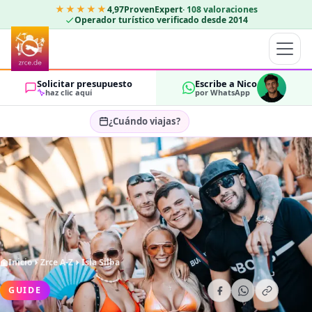
★★★★★
4,97
ProvenExpert
·
108
valoraciones
Operador turístico verificado desde 2014
Solicitar presupuesto
Escribe a Nico
haz clic aquí
por WhatsApp
¿Cuándo viajas?
Seleccionar fechas…
HUÉSPEDES
OK
2
Inicio
Zrce A-Z
Isla Silba
GUIDE