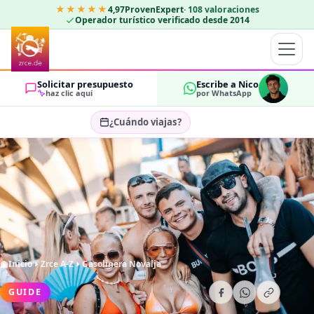
★★★★★
4,97
ProvenExpert
·
108
valoraciones
Operador turístico verificado desde 2014
Solicitar presupuesto
Escribe a Nico
haz clic aquí
por WhatsApp
¿Cuándo viajas?
Seleccionar fechas…
HUÉSPEDES
OK
2
Inicio
Zrce A-Z
Gasolinera Novalja
GUIDE