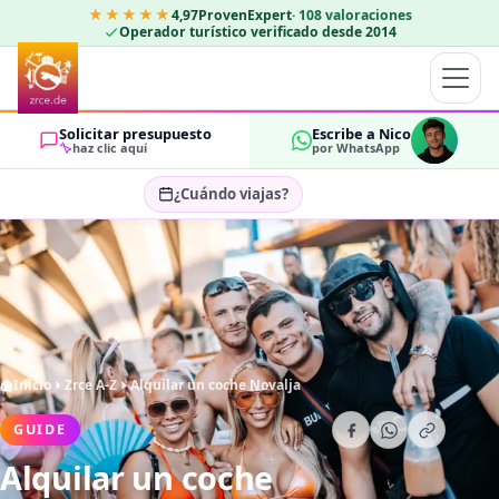
★★★★★
4,97
ProvenExpert
·
108
valoraciones
Operador turístico verificado desde 2014
Solicitar presupuesto
Escribe a Nico
haz clic aquí
por WhatsApp
¿Cuándo viajas?
Seleccionar fechas…
HUÉSPEDES
OK
2
Inicio
Zrce A-Z
Alquilar un coche Novalja
GUIDE
Alquilar un coche