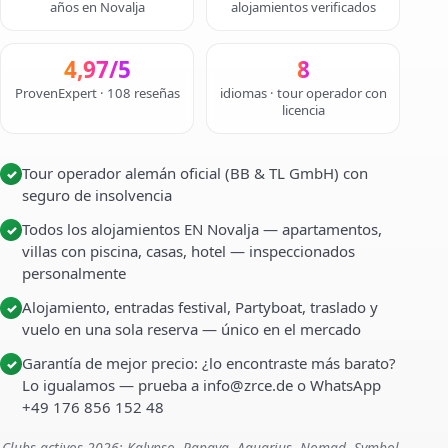
años en Novalja
alojamientos verificados
4,97/5
8
ProvenExpert · 108 reseñas
idiomas · tour operador con
licencia
Tour operador alemán oficial (BB & TL GmbH) con
✓
seguro de insolvencia
Todos los alojamientos EN Novalja — apartamentos,
✓
villas con piscina, casas, hotel — inspeccionados
personalmente
Alojamiento, entradas festival, Partyboat, traslado y
✓
vuelo en una sola reserva — único en el mercado
Garantía de mejor precio: ¿lo encontraste más barato?
✓
Lo igualamos — prueba a info@zrce.de o WhatsApp
+49 176 856 152 48
Clubs activos 2026: Kalypso, Papaya, Aquarius, Nomad, Symbol