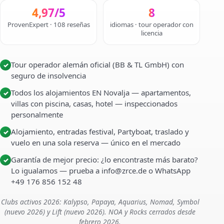
4,97/5
8
ProvenExpert · 108 reseñas
idiomas · tour operador con
licencia
Tour operador alemán oficial (BB & TL GmbH) con
✓
seguro de insolvencia
Todos los alojamientos EN Novalja — apartamentos,
✓
villas con piscina, casas, hotel — inspeccionados
personalmente
Alojamiento, entradas festival, Partyboat, traslado y
✓
vuelo en una sola reserva — único en el mercado
Garantía de mejor precio: ¿lo encontraste más barato?
✓
Lo igualamos — prueba a info@zrce.de o WhatsApp
+49 176 856 152 48
Clubs activos 2026: Kalypso, Papaya, Aquarius, Nomad, Symbol
(nuevo 2026) y Lift (nuevo 2026). NOA y Rocks cerrados desde
febrero 2026.