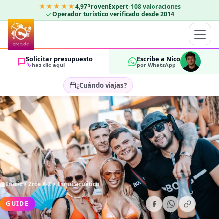
★★★★★
4,97
ProvenExpert
·
108
valoraciones
Operador turístico verificado desde 2014
Solicitar presupuesto
Escribe a Nico
haz clic aquí
por WhatsApp
¿Cuándo viajas?
Seleccionar fechas…
HUÉSPEDES
OK
2
Inicio
Zrce A-Z
Esquí acuático
GUIDE