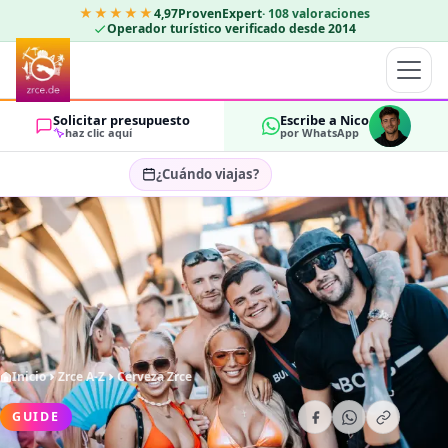
★★★★★
4,97
ProvenExpert
·
108
valoraciones
Operador turístico verificado desde 2014
Solicitar presupuesto
Escribe a Nico
haz clic aquí
por WhatsApp
¿Cuándo viajas?
Seleccionar fechas…
HUÉSPEDES
OK
2
Inicio
Zrce A-Z
Cerveza Zrce
GUIDE