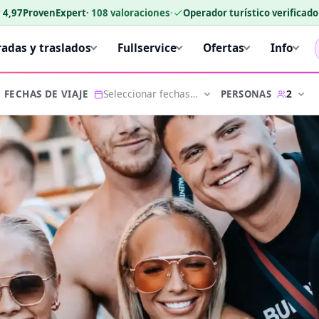
★
4,97
ProvenExpert
·
108
valoraciones
·
Operador turístico verificad
radas y traslados
Fullservice
Ofertas
Info
Seleccionar fechas…
2
PERSONAS
FECHAS DE VIAJE