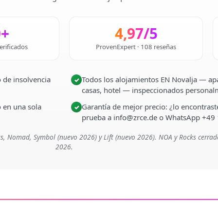
0+
4,97/5
erificados
ProvenExpert · 108 reseñas
 de insolvencia
Todos los alojamientos EN Novalja — apa
✓
casas, hotel — inspeccionados persona
o en una sola
Garantía de mejor precio: ¿lo encontra
✓
prueba a info@zrce.de o WhatsApp +49
s, Nomad, Symbol (nuevo 2026) y Lift (nuevo 2026). NOA y Rocks cerrad
2026.