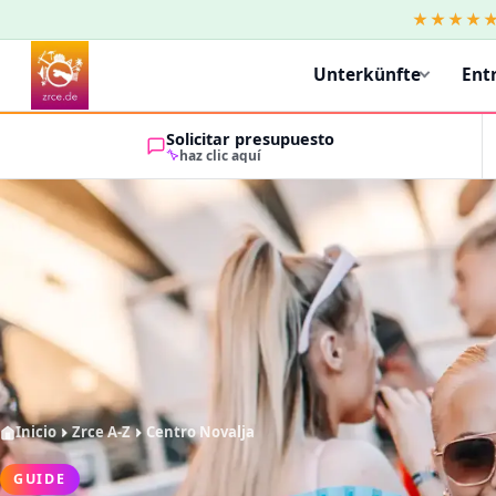
★★★★
Unterkünfte
Ent
Solicitar presupuesto
haz clic aquí
Inicio
Zrce A-Z
Centro Novalja
GUIDE