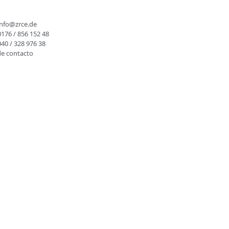
O
info@zrce.de
0176 / 856 152 48
040 / 328 976 38
de contacto