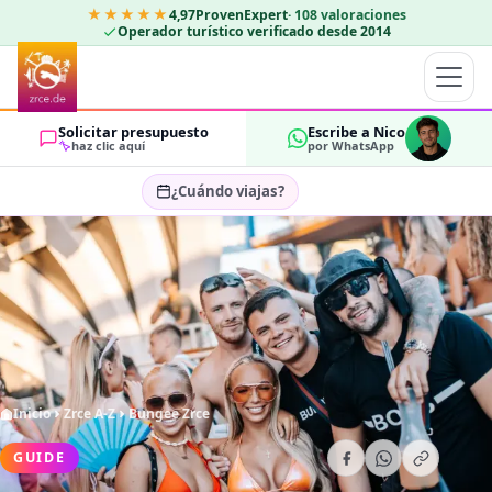
★★★★★
4,97
ProvenExpert
·
108
valoraciones
Operador turístico verificado desde 2014
Solicitar presupuesto
Escribe a Nico
haz clic aquí
por WhatsApp
¿Cuándo viajas?
Seleccionar fechas…
HUÉSPEDES
OK
2
Inicio
Zrce A-Z
Bungee Zrce
GUIDE