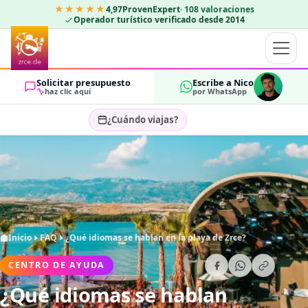
★★★★★
4,97
ProvenExpert
·
108
valoraciones
Operador turístico verificado desde 2014
Solicitar presupuesto
Escribe a Nico
haz clic aquí
por WhatsApp
¿Cuándo viajas?
Seleccionar fechas…
HUÉSPEDES
OK
2
Inicio
FAQ
¿Qué idiomas se hablan en la playa de Zrce?
CENTRO DE AYUDA
¿Qué idiomas se hablan