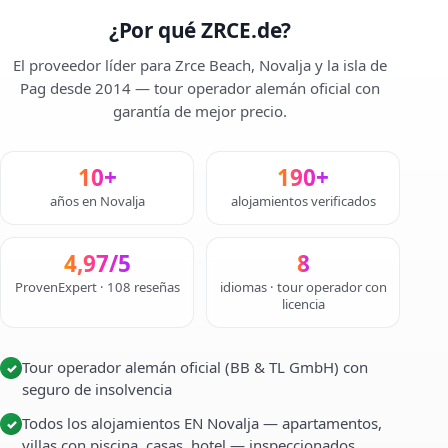
¿Por qué ZRCE.de?
El proveedor líder para Zrce Beach, Novalja y la isla de
Pag desde 2014 — tour operador alemán oficial con
garantía de mejor precio.
10+
190+
años en Novalja
alojamientos verificados
4,97/5
8
ProvenExpert · 108 reseñas
idiomas · tour operador con
licencia
Tour operador alemán oficial (BB & TL GmbH) con
✓
seguro de insolvencia
Todos los alojamientos EN Novalja — apartamentos,
✓
villas con piscina, casas, hotel — inspeccionados