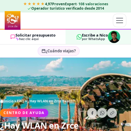
★★★★★
4,97
ProvenExpert
·
108
valoraciones
Operador turístico verificado desde 2014
Solicitar presupuesto
Escribe a Nico
haz clic aquí
por WhatsApp
¿Cuándo viajas?
Seleccionar fechas…
HUÉSPEDES
OK
2
Inicio
FAQ
¿Hay WLAN en Zrce Beach?
CENTRO DE AYUDA
¿Hay WLAN en Zrce