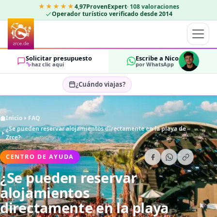
★★★★★
4,97
ProvenExpert
·
108
valoraciones
Operador turístico verificado desde 2014
Solicitar presupuesto
Escribe a Nico
haz clic aquí
por WhatsApp
¿Cuándo viajas?
Seleccionar fechas…
Inicio
FAQ
HUÉSPEDES
¿Se pueden reservar alojamientos directamente en la playa de
OK
2
Zrce?
CENTRO DE AYUDA
¿Se pueden reservar
alojamientos
directamente en la playa