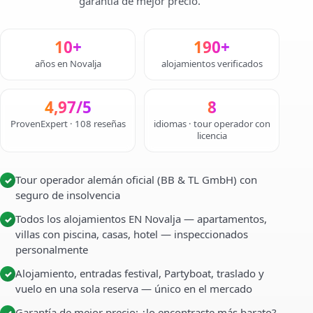
garantía de mejor precio.
10+
190+
años en Novalja
alojamientos verificados
4,97/5
8
ProvenExpert · 108 reseñas
idiomas · tour operador con
licencia
Tour operador alemán oficial (BB & TL GmbH) con
✓
seguro de insolvencia
Todos los alojamientos EN Novalja — apartamentos,
✓
villas con piscina, casas, hotel — inspeccionados
personalmente
Alojamiento, entradas festival, Partyboat, traslado y
✓
vuelo en una sola reserva — único en el mercado
Garantía de mejor precio: ¿lo encontraste más barato?
✓