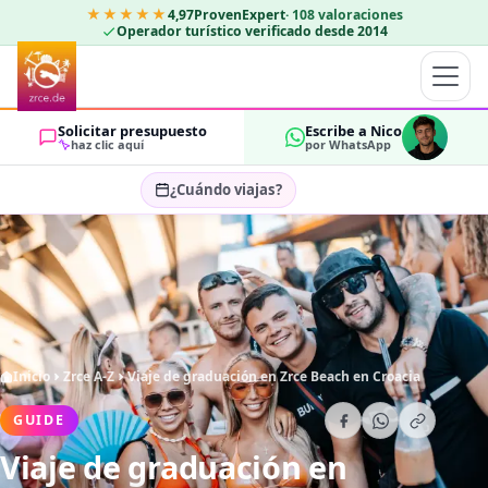
★★★★★
4,97
ProvenExpert
·
108
valoraciones
Operador turístico verificado desde 2014
Solicitar presupuesto
Escribe a Nico
haz clic aquí
por WhatsApp
¿Cuándo viajas?
Seleccionar fechas…
HUÉSPEDES
OK
2
Inicio
Zrce A-Z
Viaje de graduación en Zrce Beach en Croacia
GUIDE
Viaje de graduación en