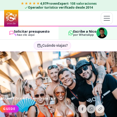
★★★★★
4,97
ProvenExpert
·
108
valoraciones
Operador turístico verificado desde 2014
Solicitar presupuesto
Escribe a Nico
haz clic aquí
por WhatsApp
¿Cuándo viajas?
Seleccionar fechas…
HUÉSPEDES
OK
2
Inicio
Zrce A-Z
Temporada Zrce
GUIDE