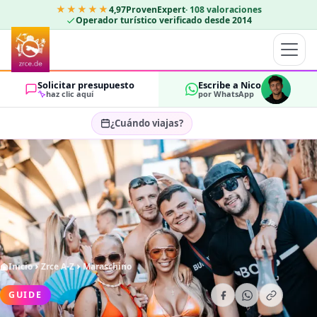
★★★★★
4,97
ProvenExpert
·
108
valoraciones
Operador turístico verificado desde 2014
Solicitar presupuesto
Escribe a Nico
haz clic aquí
por WhatsApp
¿Cuándo viajas?
Seleccionar fechas…
HUÉSPEDES
OK
2
Inicio
Zrce A-Z
Maraschino
GUIDE