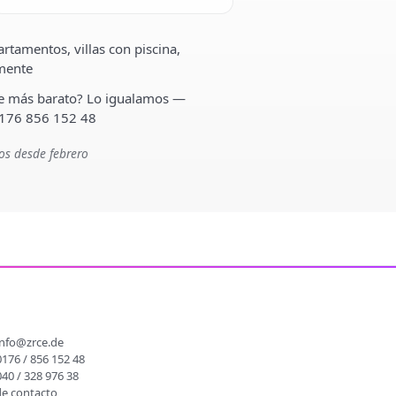
rtamentos, villas con piscina,
lmente
ste más barato? Lo igualamos —
 176 856 152 48
os desde febrero
O
info@zrce.de
0176 / 856 152 48
040 / 328 976 38
de contacto