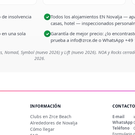
 de insolvencia
Todos los alojamientos EN Novalja — apa
✓
casas, hotel — inspeccionados persona
o en una sola
Garantía de mejor precio: ¿lo encontra
✓
prueba a info@zrce.de o WhatsApp +49
s, Nomad, Symbol (nuevo 2026) y Lift (nuevo 2026). NOA y Rocks cerrad
2026.
INFORMACIÓN
CONTACT
Clubs en Zrce Beach
E-mail
WhatsApp
Alrededores de Novalja
Teléfono
Cómo llegar
Formulario 