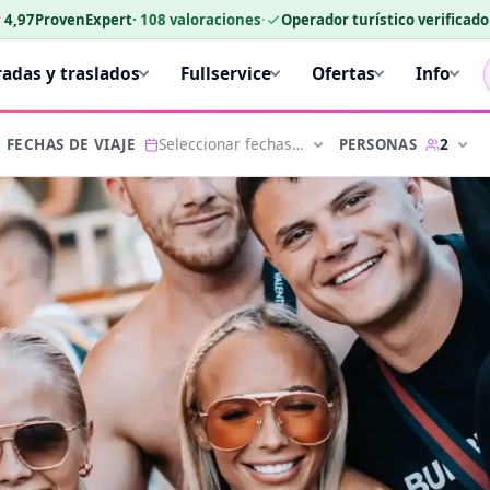
★
4,97
ProvenExpert
·
108
valoraciones
·
Operador turístico verificad
radas y traslados
Fullservice
Ofertas
Info
Seleccionar fechas…
2
PERSONAS
FECHAS DE VIAJE