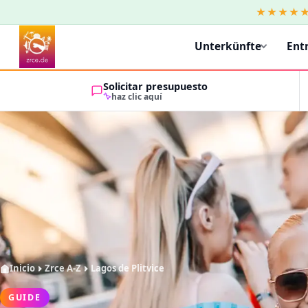
★★★★
Unterkünfte
Ent
Solicitar presupuesto
haz clic aquí
Inicio
Zrce A-Z
Lagos de Plitvice
GUIDE