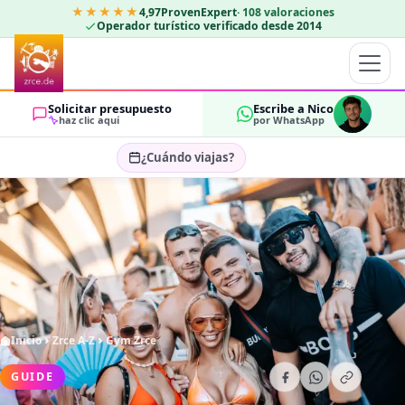
★★★★★
4,97
ProvenExpert
·
108
valoraciones
Operador turístico verificado desde 2014
Solicitar presupuesto
Escribe a Nico
haz clic aquí
por WhatsApp
¿Cuándo viajas?
Seleccionar fechas…
HUÉSPEDES
OK
2
Inicio
Zrce A-Z
Gym Zrce
GUIDE