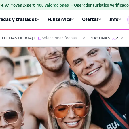
★
4,97
ProvenExpert
·
108
valoraciones
·
Operador turístico verificad
radas y traslados
Fullservice
Ofertas
Info
Seleccionar fechas…
2
PERSONAS
FECHAS DE VIAJE