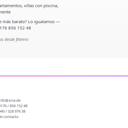
rtamentos, villas con piscina,
lmente
ste más barato? Lo igualamos —
 176 856 152 48
os desde febrero
O
info@zrce.de
0176 / 856 152 48
040 / 328 976 38
de contacto