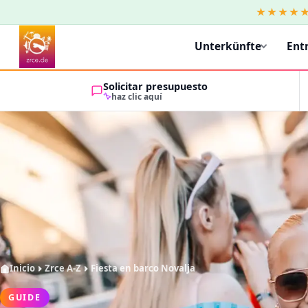
★★★★
Unterkünfte
Ent
Solicitar presupuesto
haz clic aquí
Inicio
Zrce A-Z
Fiesta en barco Novalja
GUIDE