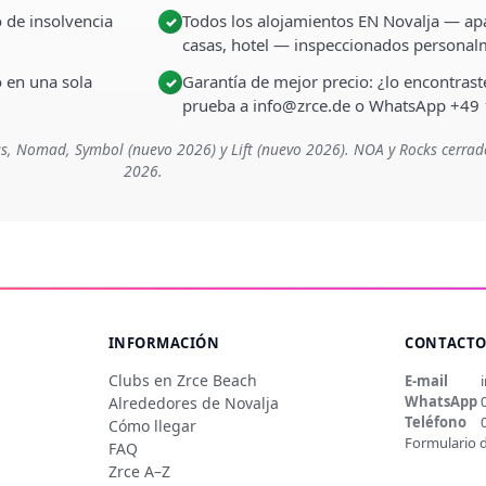
 de insolvencia
Todos los alojamientos EN Novalja — apa
✓
casas, hotel — inspeccionados persona
o en una sola
Garantía de mejor precio: ¿lo encontra
✓
prueba a info@zrce.de o WhatsApp +49
s, Nomad, Symbol (nuevo 2026) y Lift (nuevo 2026). NOA y Rocks cerrad
2026.
INFORMACIÓN
CONTACT
Clubs en Zrce Beach
E-mail
WhatsApp
Alrededores de Novalja
Teléfono
Cómo llegar
Formulario 
FAQ
Zrce A–Z