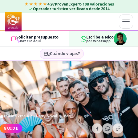
★★★★★
4,97
ProvenExpert
·
108
valoraciones
Operador turístico verificado desde 2014
Solicitar presupuesto
Escribe a Nico
haz clic aquí
por WhatsApp
¿Cuándo viajas?
Seleccionar fechas…
HUÉSPEDES
OK
2
Inicio
Zrce A-Z
Ferry Novalja - Pag
GUIDE