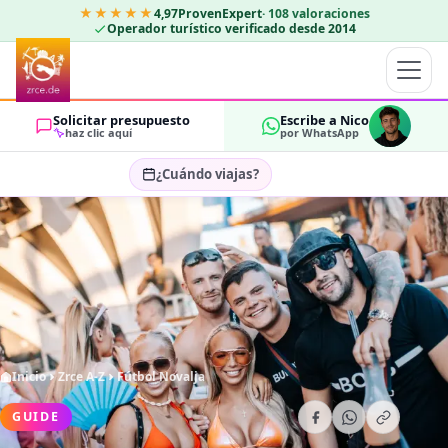
★★★★★
4,97
ProvenExpert
·
108
valoraciones
Operador turístico verificado desde 2014
Solicitar presupuesto
Escribe a Nico
haz clic aquí
por WhatsApp
¿Cuándo viajas?
Seleccionar fechas…
HUÉSPEDES
OK
2
Inicio
Zrce A-Z
Fútbol Novalja
GUIDE