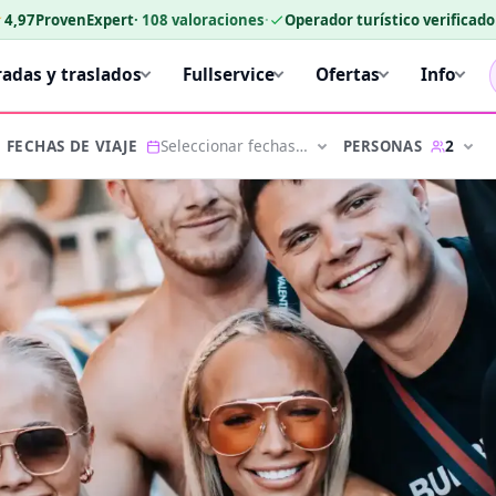
★
4,97
ProvenExpert
·
108
valoraciones
·
Operador turístico verificad
radas y traslados
Fullservice
Ofertas
Info
Seleccionar fechas…
2
PERSONAS
FECHAS DE VIAJE