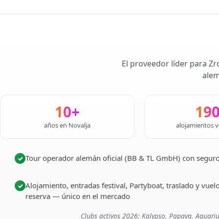
El proveedor líder para Zr
alem
10+
19
años en Novalja
alojamientos v
Tour operador alemán oficial (BB & TL GmbH) con seguro
✓
Alojamiento, entradas festival, Partyboat, traslado y vuel
✓
reserva — único en el mercado
Clubs activos 2026: Kalypso, Papaya, Aquariu