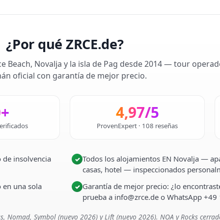
¿Por qué ZRCE.de?
ce Beach, Novalja y la isla de Pag desde 2014 — tour operad
án oficial con garantía de mejor precio.
0+
4,97/5
erificados
ProvenExpert · 108 reseñas
 de insolvencia
Todos los alojamientos EN Novalja — apa
✓
casas, hotel — inspeccionados persona
o en una sola
Garantía de mejor precio: ¿lo encontra
✓
prueba a info@zrce.de o WhatsApp +49
s, Nomad, Symbol (nuevo 2026) y Lift (nuevo 2026). NOA y Rocks cerrad