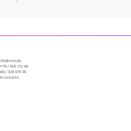
O
info@zrce.de
0176 / 856 152 48
040 / 328 976 38
de contacto