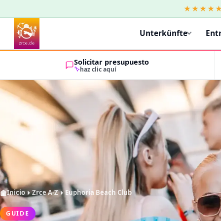
★★★★
Unterkünfte
Ent
Solicitar presupuesto
haz clic aquí
Inicio
Zrce A-Z
Euphoria Beach Club
GUIDE