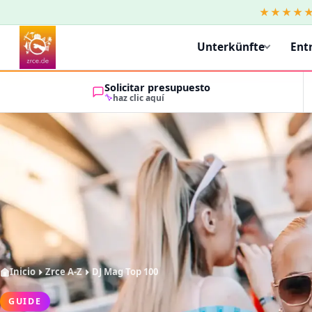
★★★★
Unterkünfte
Ent
Solicitar presupuesto
haz clic aquí
Inicio
Zrce A-Z
DJ Mag Top 100
GUIDE