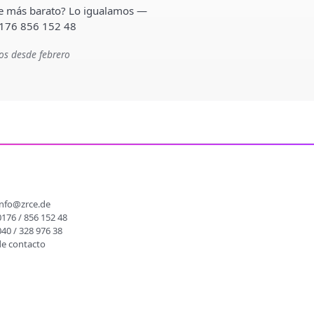
ste más barato? Lo igualamos —
 176 856 152 48
os desde febrero
O
info@zrce.de
0176 / 856 152 48
040 / 328 976 38
de contacto