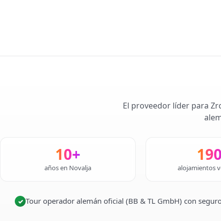
El proveedor líder para Zr
alem
10+
19
años en Novalja
alojamientos v
Tour operador alemán oficial (BB & TL GmbH) con seguro
✓