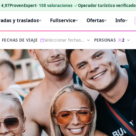
★
4,97
ProvenExpert
·
108
valoraciones
·
Operador turístico verificad
radas y traslados
Fullservice
Ofertas
Info
Seleccionar fechas…
2
PERSONAS
FECHAS DE VIAJE