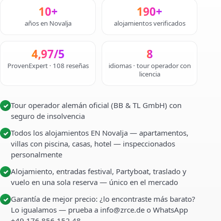
10+
190+
años en Novalja
alojamientos verificados
4,97/5
8
ProvenExpert · 108 reseñas
idiomas · tour operador con
licencia
Tour operador alemán oficial (BB & TL GmbH) con
✓
seguro de insolvencia
Todos los alojamientos EN Novalja — apartamentos,
✓
villas con piscina, casas, hotel — inspeccionados
personalmente
Alojamiento, entradas festival, Partyboat, traslado y
✓
vuelo en una sola reserva — único en el mercado
Garantía de mejor precio: ¿lo encontraste más barato?
✓
Lo igualamos — prueba a info@zrce.de o WhatsApp
+49 176 856 152 48