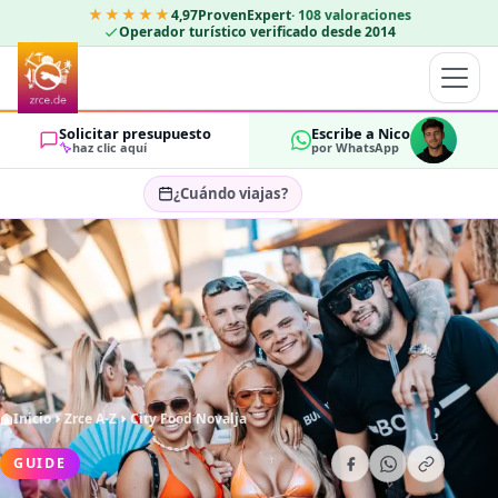
★★★★★
4,97
ProvenExpert
·
108
valoraciones
Operador turístico verificado desde 2014
Solicitar presupuesto
Escribe a Nico
haz clic aquí
por WhatsApp
¿Cuándo viajas?
Seleccionar fechas…
HUÉSPEDES
OK
2
Inicio
Zrce A-Z
City Food Novalja
GUIDE