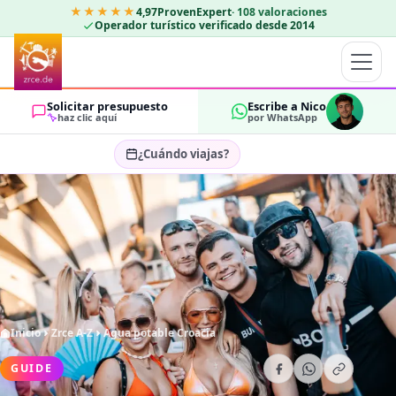
★★★★★
4,97
ProvenExpert
·
108
valoraciones
Operador turístico verificado desde 2014
Solicitar presupuesto
Escribe a Nico
haz clic aquí
por WhatsApp
¿Cuándo viajas?
Seleccionar fechas…
HUÉSPEDES
OK
2
Inicio
Zrce A-Z
Agua potable Croacia
GUIDE