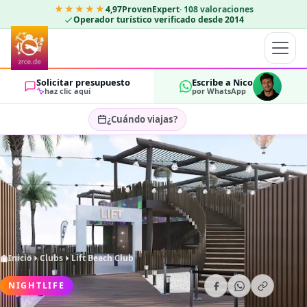
★★★★★
4,97
ProvenExpert
·
108
valoraciones
Operador turístico verificado desde 2014
Solicitar presupuesto
Escribe a Nico
haz clic aquí
por WhatsApp
¿Cuándo viajas?
Seleccionar fechas…
HUÉSPEDES
OK
2
Inicio
Clubs
Lift Beach Club
NIGHTLIFE