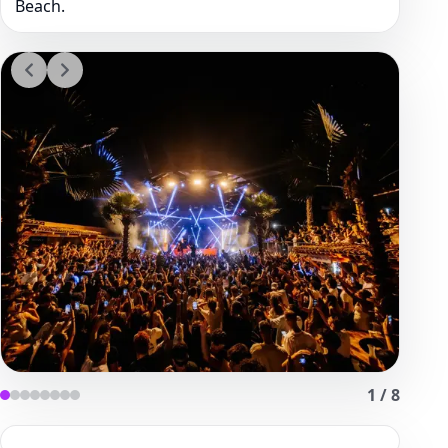
Beach.
1
/
8