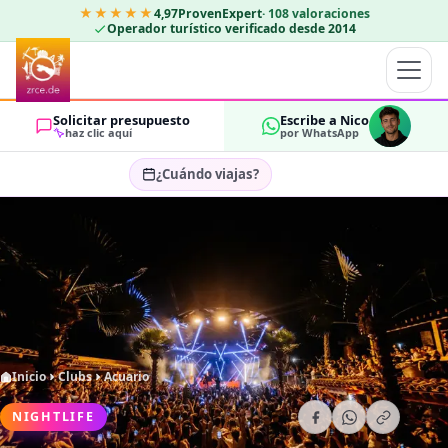
★★★★★
4,97
ProvenExpert
·
108
valoraciones
Operador turístico verificado desde 2014
Solicitar presupuesto
Escribe a Nico
haz clic aquí
por WhatsApp
¿Cuándo viajas?
Seleccionar fechas…
HUÉSPEDES
OK
2
Inicio
Clubs
Acuario
NIGHTLIFE