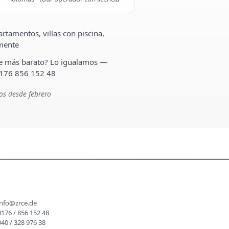
rtamentos, villas con piscina,
lmente
ste más barato? Lo igualamos —
 176 856 152 48
os desde febrero
O
info@zrce.de
0176 / 856 152 48
040 / 328 976 38