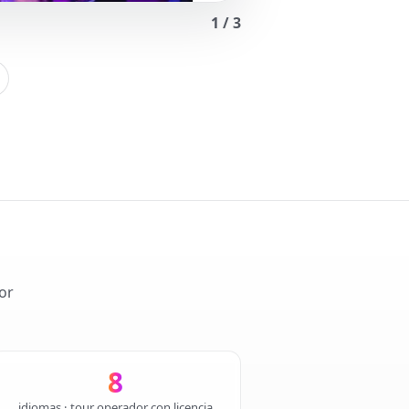
1
/
3
or
8
idiomas · tour operador con licencia