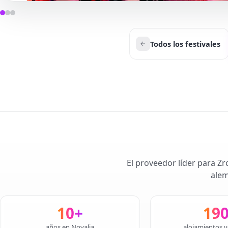
Todos los festivales
El proveedor líder para Zr
alem
10+
19
años en Novalja
alojamientos v