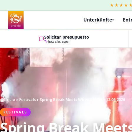
★★★★
Unterkünfte
Ent
Solicitar presupuesto
haz clic aquí
Inicio
Festivals
Spring Break Meets Whoop 11.06. - 13.06.2026
FESTIVALS
Spring Break Meet