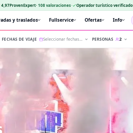
★
4,97
ProvenExpert
·
108
valoraciones
·
Operador turístico verificad
radas y traslados
Fullservice
Ofertas
Info
Seleccionar fechas…
2
PERSONAS
FECHAS DE VIAJE
s