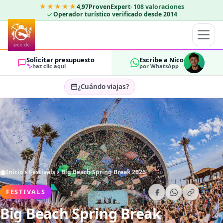
★★★★★
4,97
ProvenExpert
·
108
valoraciones
Operador turístico verificado desde 2014
Solicitar presupuesto
Escribe a Nico
haz clic aquí
por WhatsApp
¿Cuándo viajas?
Seleccionar fechas…
HUÉSPEDES
OK
2
Inicio
Festivals
Big Beach Spring Break 2026
FESTIVALS
Big Beach Spring Break