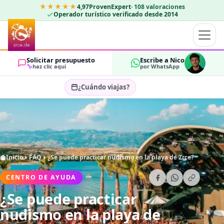
★★★★★
4,97
ProvenExpert
·
108
valoraciones
Operador turístico verificado desde 2014
Solicitar presupuesto
Escribe a Nico
haz clic aquí
por WhatsApp
¿Cuándo viajas?
Seleccionar fechas…
HUÉSPEDES
OK
2
Inicio
FAQ
¿Se puede practicar nudismo en la playa de Zrce?
CENTRO DE AYUDA
¿Se puede practicar
nudismo en la playa de