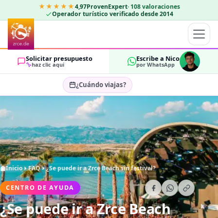
★★★★★
4,97
ProvenExpert
·
108
valoraciones
Operador turístico verificado desde 2014
Solicitar presupuesto
Escribe a Nico
haz clic aquí
por WhatsApp
¿Cuándo viajas?
Seleccionar fechas…
HUÉSPEDES
OK
2
Inicio
FAQ
¿Se puede ir a Zrce Beach sin festival?
CENTRO DE AYUDA
¿Se puede ir a Zrce Beach