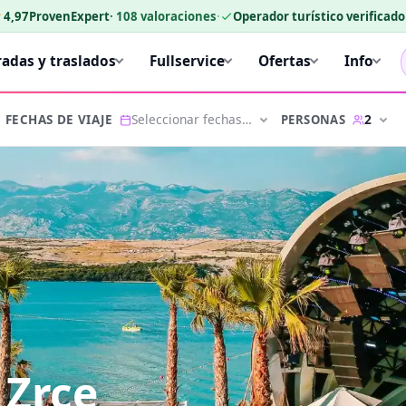
★
4,97
ProvenExpert
·
108
valoraciones
·
Operador turístico verificad
radas y traslados
Fullservice
Ofertas
Info
Seleccionar fechas…
2
PERSONAS
FECHAS DE VIAJE
 Zrce