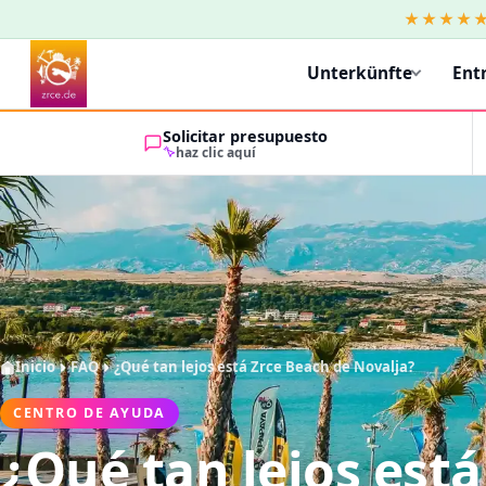
★★★★
Unterkünfte
Ent
Solicitar presupuesto
haz clic aquí
Inicio
FAQ
¿Qué tan lejos está Zrce Beach de Novalja?
CENTRO DE AYUDA
¿Qué tan lejos está