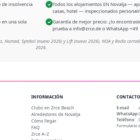
 de insolvencia
Todos los alojamientos EN Novalja — apa
✓
casas, hotel — inspeccionados persona
o en una sola
Garantía de mejor precio: ¿lo encontra
✓
prueba a info@zrce.de o WhatsApp +49
s, Nomad, Symbol (nuevo 2026) y Lift (nuevo 2026). NOA y Rocks cerrad
2026.
INFORMACIÓN
CONTACT
Clubs en Zrce Beach
E-mail
WhatsApp
Alrededores de Novalja
Teléfono
Cómo llegar
Formulario 
FAQ
Zrce A–Z