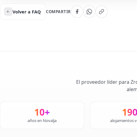
Volver a FAQ
COMPARTIR
El proveedor líder para Zr
alem
10+
19
años en Novalja
alojamientos v