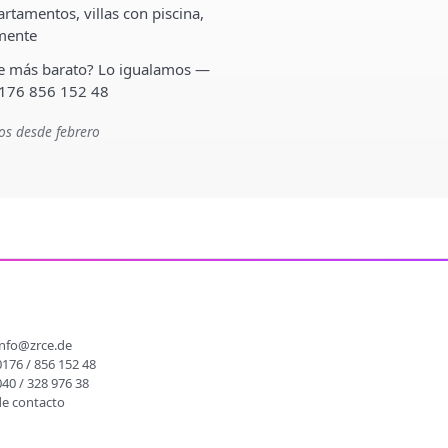
rtamentos, villas con piscina,
lmente
ste más barato? Lo igualamos —
 176 856 152 48
os desde febrero
O
info@zrce.de
0176 / 856 152 48
040 / 328 976 38
de contacto