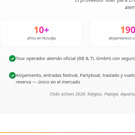
El proveedor líder para Zr
alem
10+
19
años en Novalja
alojamientos v
Tour operador alemán oficial (BB & TL GmbH) con seguro
✓
Alojamiento, entradas festival, Partyboat, traslado y vuel
✓
reserva — único en el mercado
Clubs activos 2026: Kalypso, Papaya, Aquariu