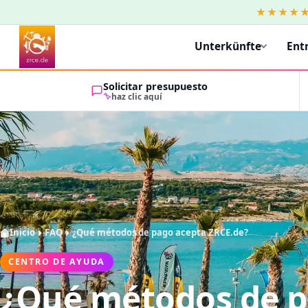
★★★★
Unterkünfte
Ent
Solicitar presupuesto
haz clic aquí
Inicio
FAQ
¿Qué métodos de pago acepta ZRCE.de?
CENTRO DE AYUDA
¿Qué métodos de 