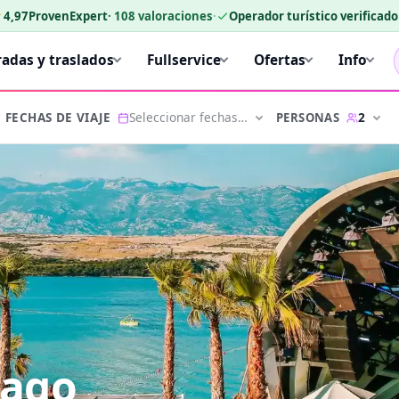
★
4,97
ProvenExpert
·
108
valoraciones
·
Operador turístico verificad
radas y traslados
Fullservice
Ofertas
Info
Seleccionar fechas…
2
PERSONAS
FECHAS DE VIAJE
pago