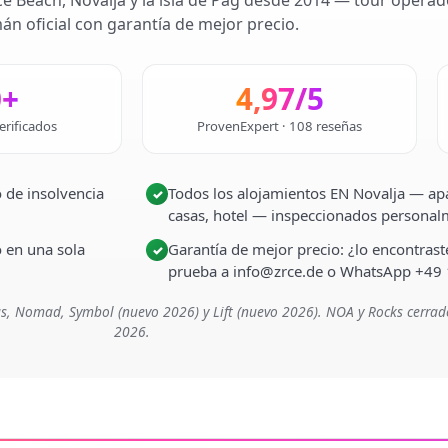
ce Beach, Novalja y la isla de Pag desde 2014 — tour operad
án oficial con garantía de mejor precio.
0+
4,97/5
erificados
ProvenExpert · 108 reseñas
 de insolvencia
Todos los alojamientos EN Novalja — apa
✓
casas, hotel — inspeccionados persona
o en una sola
Garantía de mejor precio: ¿lo encontra
✓
prueba a info@zrce.de o WhatsApp +49
s, Nomad, Symbol (nuevo 2026) y Lift (nuevo 2026). NOA y Rocks cerrad
2026.