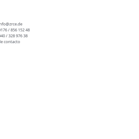
O
info@zrce.de
0176 / 856 152 48
040 / 328 976 38
de contacto