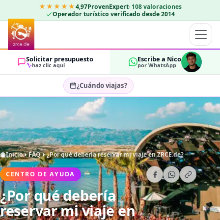
★★★★★
4,97
ProvenExpert
·
108
valoraciones
Operador turístico verificado desde 2014
Solicitar presupuesto
Escribe a Nico
haz clic aquí
por WhatsApp
¿Cuándo viajas?
Seleccionar fechas…
HUÉSPEDES
OK
2
Inicio
FAQ
¿Por qué debería reservar mi viaje en ZRCE.de?
CENTRO DE AYUDA
¿Por qué debería
reservar mi viaje en