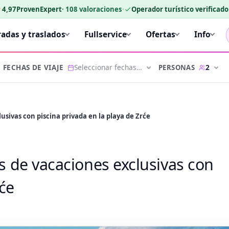
★
4,97
ProvenExpert
·
108
valoraciones
·
Operador turístico verificad
radas y traslados
Fullservice
Ofertas
Info
Seleccionar fechas…
2
PERSONAS
FECHAS DE VIAJE
lusivas con piscina privada en la playa de Zrće
as de vacaciones exclusivas con
rće