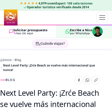
★★★★★
4,97
ProvenExpert
·
108
valoraciones
Operador turístico verificado desde 2014
Solicitar presupuesto
Escribe a Nico
haz clic aquí
por WhatsApp
¿Cuándo viajas?
Seleccionar fechas…
Inicio
Blog
HUÉSPEDES
Next Level Party: ¡Zrće Beach se vuelve más internacional que
OK
2
nunca!
BLOG
Next Level Party: ¡Zrće Beach
se vuelve más internacional