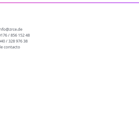
O
info@zrce.de
0176 / 856 152 48
040 / 328 976 38
de contacto