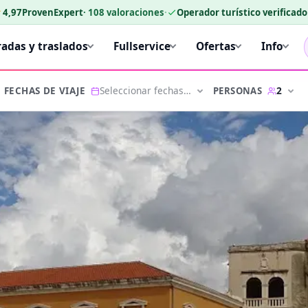
★
4,97
ProvenExpert
·
108
valoraciones
·
Operador turístico verificad
radas y traslados
Fullservice
Ofertas
Info
Seleccionar fechas…
2
PERSONAS
FECHAS DE VIAJE