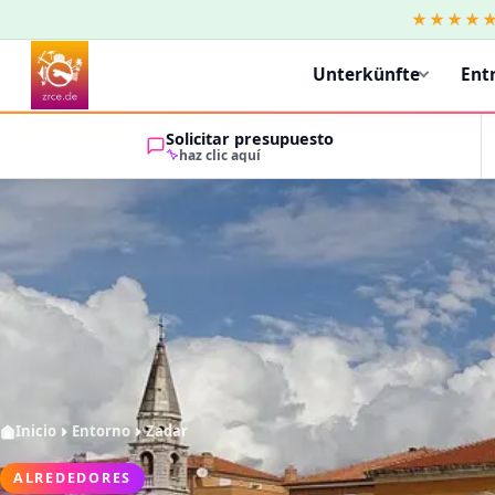
★★★★
Unterkünfte
Ent
Solicitar presupuesto
haz clic aquí
Inicio
Entorno
Zadar
ALREDEDORES