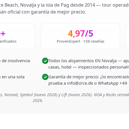
ce Beach, Novalja y la isla de Pag desde 2014 — tour operad
án oficial con garantía de mejor precio.
0+
4,97/5
erificados
ProvenExpert · 108 reseñas
 de insolvencia
Todos los alojamientos EN Novalja — apa
✓
casas, hotel — inspeccionados persona
o en una sola
Garantía de mejor precio: ¿lo encontra
✓
prueba a info@zrce.de o WhatsApp +49
s, Nomad, Symbol (nuevo 2026) y Lift (nuevo 2026). NOA y Rocks cerrad
2026.