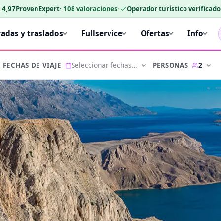
★
4,97
ProvenExpert
·
108
valoraciones
·
Operador turístico verificad
radas y traslados
Fullservice
Ofertas
Info
Seleccionar fechas…
2
PERSONAS
FECHAS DE VIAJE