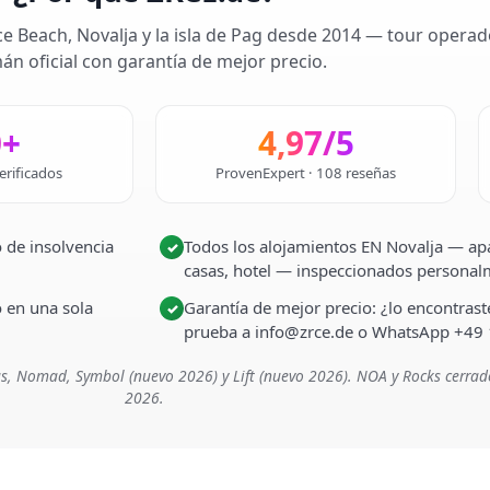
ce Beach, Novalja y la isla de Pag desde 2014 — tour operad
án oficial con garantía de mejor precio.
0+
4,97/5
erificados
ProvenExpert · 108 reseñas
 de insolvencia
Todos los alojamientos EN Novalja — apa
✓
casas, hotel — inspeccionados persona
o en una sola
Garantía de mejor precio: ¿lo encontra
✓
prueba a info@zrce.de o WhatsApp +49
s, Nomad, Symbol (nuevo 2026) y Lift (nuevo 2026). NOA y Rocks cerrad
2026.