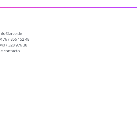
O
info@zrce.de
0176 / 856 152 48
040 / 328 976 38
de contacto