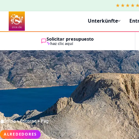
★★★★
Unterkünfte
Ent
Solicitar presupuesto
haz clic aquí
Inicio
Entorno
Pag
ALREDEDORES