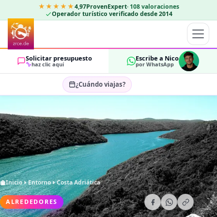
★★★★★
4,97
ProvenExpert
·
108
valoraciones
Operador turístico verificado desde 2014
Solicitar presupuesto
Escribe a Nico
haz clic aquí
por WhatsApp
¿Cuándo viajas?
Seleccionar fechas…
HUÉSPEDES
OK
2
Inicio
Entorno
Costa Adriática
ALREDEDORES