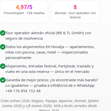
4,97/5
8
ProvenExpert · 108 reseñas
idiomas · tour operador con
licencia
Tour operador alemán oficial (BB & TL GmbH) con
✓
seguro de insolvencia
Todos los alojamientos EN Novalja — apartamentos,
✓
villas con piscina, casas, hotel — inspeccionados
personalmente
Alojamiento, entradas festival, Partyboat, traslado y
✓
vuelo en una sola reserva — único en el mercado
Garantía de mejor precio: ¿lo encontraste más barato?
✓
Lo igualamos — prueba a info@zrce.de o WhatsApp
+49 176 856 152 48
Clubs activos 2026: Kalypso, Papaya, Aquarius, Nomad, Symbol
(nuevo 2026) y Lift (nuevo 2026). NOA y Rocks cerrados desde
febrero 2026.